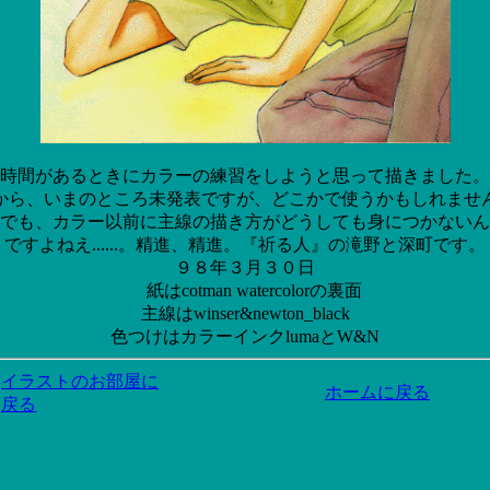
時間があるときにカラーの練習をしようと思って描きました。
から、いまのところ未発表ですが、どこかで使うかもしれませ
でも、カラー以前に主線の描き方がどうしても身につかないん
ですよねえ......。精進、精進。『祈る人』の滝野と深町です。
９８年３月３０日
紙はcotman watercolorの裏面
主線はwinser&newton_black
色つけはカラーインクlumaとW&N
イラストのお部屋に
ホームに戻る
戻る