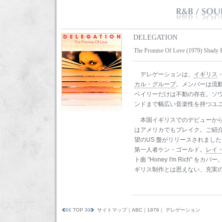
DELEGATION
The Promise Of Love (1979) Shady 
デレゲーションは、
イギリス
カル・グループ
。メンバーは流
ベイリーだけは不動の存在。ソ
ンドまで幅広い音楽性を持つユ
本国イギリスでのデビューか
はアメリカでもブレイク。ご紹
望のUS 盤がリリースされまし
第一人者ケン・ゴールド。
レイ・
ト曲 "Honey I'm Rich" をカバ
ギリス制作とは思えない、充実
TOP
サイトマップ
｜
ABC
｜
1979
｜ デレゲーション