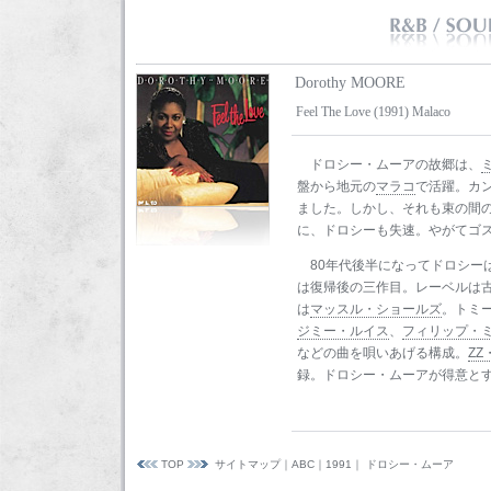
Dorothy MOORE
Feel The Love (1991) Malaco
ドロシー・ムーアの故郷は、
盤から地元の
マラコ
で活躍。カ
ました。しかし、それも束の間
に、ドロシーも失速。やがてゴ
80年代後半になってドロシー
は復帰後の三作目。レーベルは
は
マッスル・ショールズ
。トミ
ジミー・ルイス
、
フィリップ・
などの曲を唄いあげる構成。
ZZ
録。ドロシー・ムーアが得意と
TOP
サイトマップ
｜
ABC
｜
1991
｜ ドロシー・ムーア