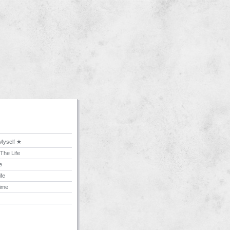
Myself ★
 The Life
e
ife
Time