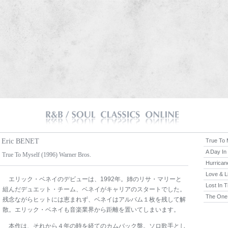
Eric BENET
True To 
A Day In
True To Myself (1996) Warner Bros.
Hurrican
Love & L
エリック・ベネイのデビューは、1992年。姉のリサ・マリーと
Lost In 
組んだデュエット・チーム、ベネイがキャリアのスタートでした。
The One
残念ながらヒットには恵まれず、ベネイはアルバム１枚を残して解
散。エリック・ベネイも音楽業界から距離を置いてしまいます。
本作は、それから４年の時を経てのカムバック盤。ソロ歌手とし