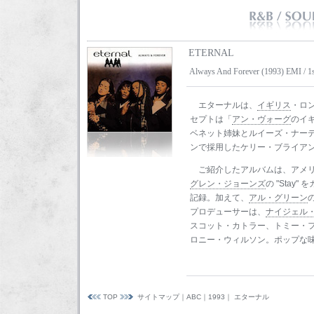
ETERNAL
Always And Forever (1993) EMI / 1
エターナルは、
イギリス
・ロ
セプトは「
アン・ヴォーグ
のイ
ベネット姉妹とルイーズ・ナー
ンで採用したケリー・ブライア
ご紹介したアルバムは、アメ
グレン・ジョーンズ
の "Stay
記録。加えて、
アル・グリーン
の
プロデューサーは、
ナイジェル
スコット・カトラー、トミー・
ロニー・ウィルソン。ポップな
TOP
サイトマップ
｜
ABC
｜
1993
｜ エターナル