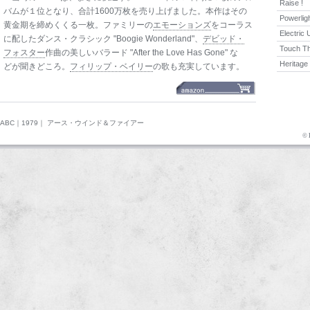
Raise !
バムが１位となり、合計1600万枚を売り上げました。本作はその
Powerlig
黄金期を締めくくる一枚。ファミリーの
エモーションズ
をコーラス
Electric
に配したダンス・クラシック "Boogie Wonderland"、
デビッド・
Touch T
フォスター
作曲の美しいバラード "After the Love Has Gone" な
Heritage
どが聞きどころ。
フィリップ・ベイリー
の歌も充実しています。
ABC
｜
1979
｜ アース・ウインド＆ファイアー
© 