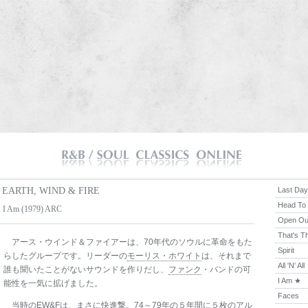
EARTH, WIND & FIRE
Last Day
Head To
I Am (1979) ARC
Open Ou
That's T
アース・ウインド＆ファイアーは、70年代のソウルに革命をもた
Spirit
らしたグループです。リーダーの
モーリス・ホワイト
は、それまで
All 'N' All
誰も聞いたことがないサウンドを作りだし、
ファンク
・バンドの可
I Am ★
能性を一気に拡げました。
Faces
当時のEW&Fは、まさに快進撃。74～79年の５年間に５枚のアル