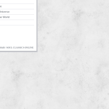
ht
 Universe
he World
R&B / SOUL CLASSICS ONLINE