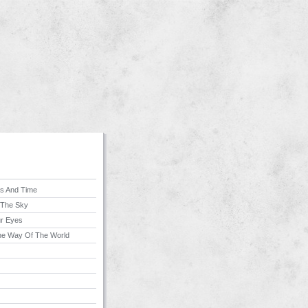
s And Time
 The Sky
r Eyes
he Way Of The World