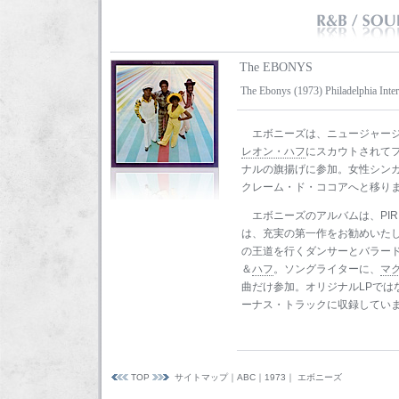
The EBONYS
The Ebonys (1973) Philadelphia Inter
エボニーズは、ニュージャー
レオン・ハフ
にスカウトされて
ナルの旗揚げに参加。女性シン
クレーム・ド・ココアへと移り
エボニーズのアルバムは、PI
は、充実の第一作をお勧めいた
の王道を行くダンサーとバラー
＆
ハフ
。ソングライターに、
マ
曲だけ参加。オリジナルLPでは
ーナス・トラックに収録してい
TOP
サイトマップ
｜
ABC
｜
1973
｜ エボニーズ