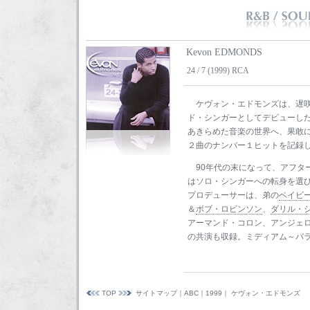
Kevon EDMONDS
24 / 7 (1999) RCA
ケヴォン・エドモンズは、遅
ド・シンガーとしてデビューした
あきらめた音楽の世界へ、果敢
２曲のナンバー１ヒットを記録
90年代の末になって、アフタ
はソロ・シンガーへの転身を選
プロデューサーは、弟の
ベイビ
＆
ボブ・ロビンソン
、
ダリル・
アーマンド・コロン、アンジェ
の共演も収録。ミディアム～バ
TOP
サイトマップ
｜
ABC
｜
1999
｜ ケヴォン・エドモンズ