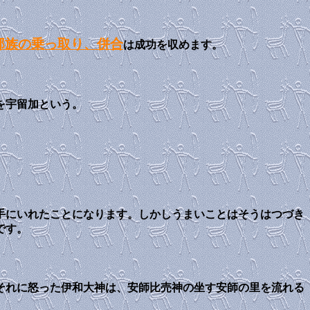
部族の乗っ取り、併合
は成功を収めます。
を宇留加という。
手にいれたことになります。しかしうまいことはそうはつづき
です。
それに怒った伊和大神は、安師比売神の坐す安師の里を流れる