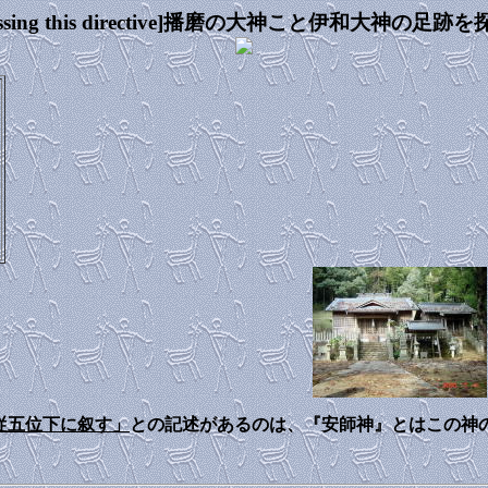
ile processing this directive]播磨の大神こと
従五位下に叙す」
との記述があるのは、『安師神』とはこの神