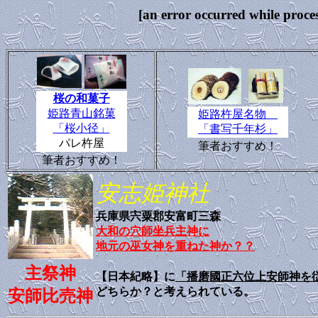
[an error occurred wh
桜の和菓子
姫路青山銘菓
姫路杵屋名物
「桜小径」
「書写千年杉」
パレ杵屋
筆者おすすめ！
筆者おすすめ！
安志姫神社
兵庫県宍粟郡安富町三森
大和の穴師坐兵主神に
地元の巫女神を重ねた神か？？
主祭神
【日本紀略】に
「播磨國正六位上安師神を
どちらか？と考えられている。
安師比売神