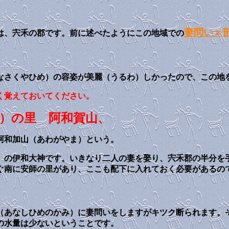
妻問い＝
は、宍禾の郡です。前に述べたようにこの地域での
なさくやひめ）の容姿が美麗（うるわ）しかったので、この地
く覚えておいてください。
）の里 阿和賀山、
阿和加山（あわがやま）という。
」の伊和大神です。いきなり二人の妻を娶り、宍禾郡の半分を
ぐ南に安師の里があり、ここも配下に入れておく必要があるの
（あなしひめのかみ）に妻問いをしますがキツク断られます。
の水量は少ないということです。