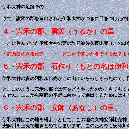
伊和大神の足跡その二
さて、讃容の郡を追出された伊和大神がつぎに目をつけたの
４・宍禾の郡、雲箇（うるか）の里
ここに住んでいた伊和大神の妻の許乃波佐久夜比売（このは
＊許乃波佐久夜比売・・・。どこかで聞いた名ですよね？よ
５・宍禾の郡 石作り（もとの名は伊和
伊和大神の妻の阿和加比売がこの山にいらっしゃったので、
と、このように宍禾の郡では何をどうやったのか「もてもて
ません。ここから南部の平野に向かって進出するためにはす
６・宍禾の郡 安師（あなし）の里、
伊和大神はこの地を得ようとして、この地の女神安師比売神
安師川を上流で堰きとめてしまいます。このため今も安師川