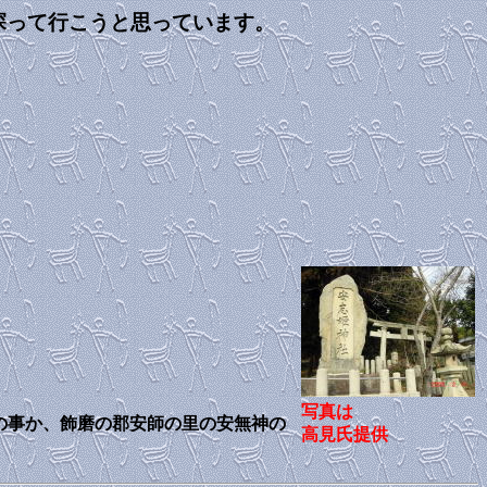
伊和大神の足跡を探って行こうと思っています。
写真は
の事か、飾磨の郡安師の里の安無神の
高見氏提供