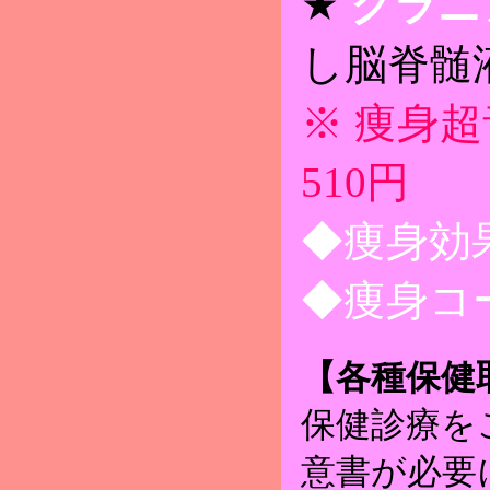
★
クラニ
し脳脊髄
※ 痩身
510円
◆痩身効
◆痩身コ
【各種保健
保健診療を
意書が必要