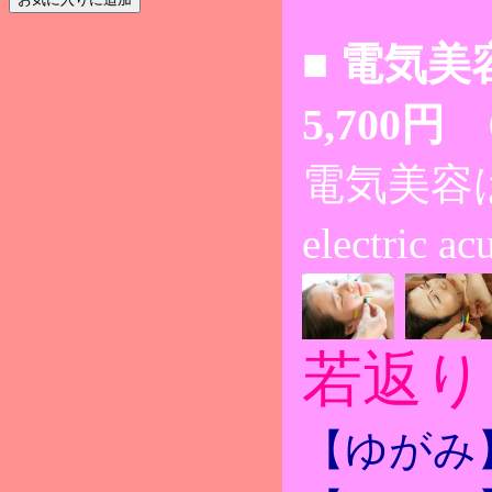
■ 電気美
5,700円 
電気美容はり
electric a
若返り
【ゆがみ