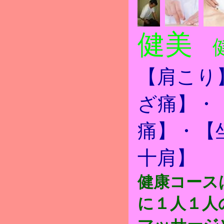
健美
健
【肩こり
ざ痛】・
痛】・【
十肩】
健康コース
に１人１人