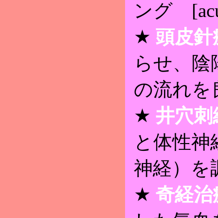
ング [acup
★
頭皮針
らせ、陰
の流れを
★
井穴刺
と体性神
神経）
★
奇経治