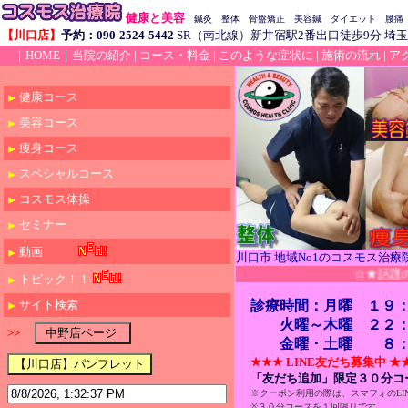
健康と美容
鍼灸 整体 骨盤矯正 美容鍼 ダイエット 腰痛
【川口店】
予約：090-2524-5442
SR（南北線）新井宿駅2番出口徒歩9分 埼玉
｜HOME｜
当院の紹介
|
コース・料金
|
このような症状に
|
施術の流れ
|
ア
健康コース
美容コース
痩身コース
スペシャルコース
コスモス体操
セミナー
動画
川口市 地域No1のコスモス治
☆★話題の"美容鍼
トピック！！
サイト検索
診療時間：月曜 １９
火曜～木曜 ２２：
>>
金曜 ･ 土曜 ８：
★★★ LINE友だち募集中 ★
「友だち追加」限定３０分コ
※クーポン利用の際は、スマフォのLI
※３０分コースを１回限りです。