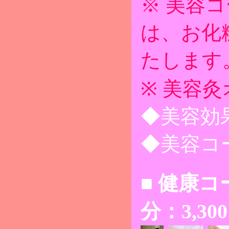
※ 美容
は、お化
たします
※ 美容灸
◆美容効
◆美容コ
■ 健康コース
分：3,30