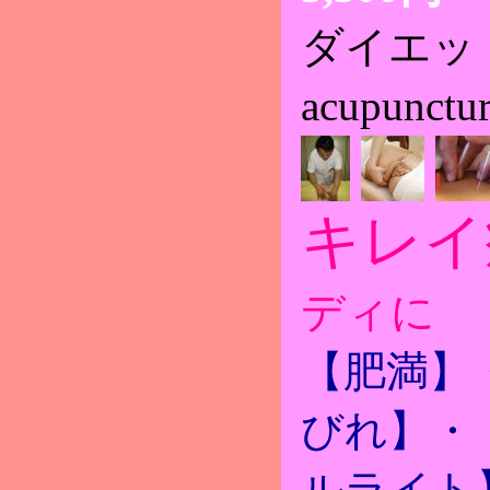
ダイエット
acupunct
キレイ
ディに
【肥満】
びれ】・
ルライト