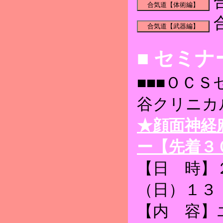
■ セミナ
■■■ＯＣＳ
谷クリニカ
★顔面神経
ー【先着３
【日 時】
（日）１３
【内 容】