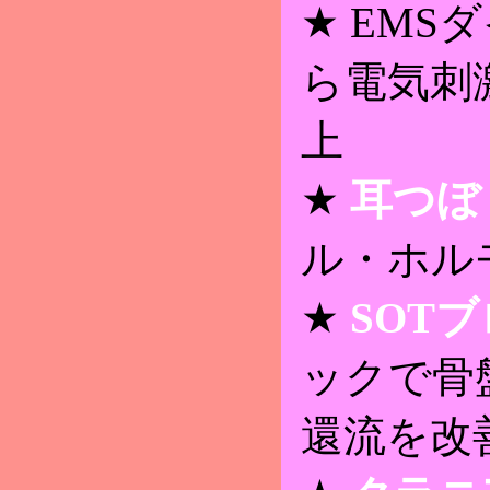
★ EMS
ら電気刺
上
★
耳つぼ
ル・ホル
★
SOT
ックで骨
還流を改