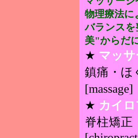
マッサージ
物理療法に
バランスを
美"からだ
★
マッサ
鎮痛・
[massage
★
カイロ
脊柱矯
[chiropract