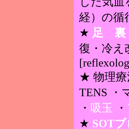
した気血
経）の循
★
足 裏
復・冷え
[reflexolo
★ 物理療
TENS 
・
吸玉
・
★
SOT