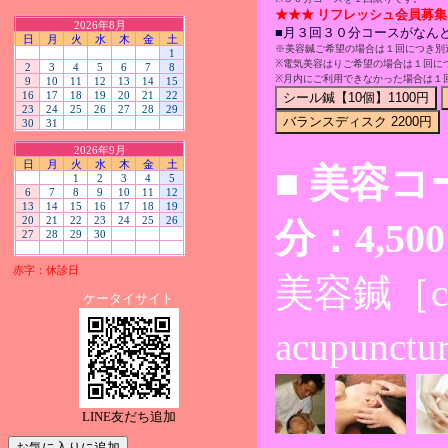
★★★ リフレッシュ会員募集
2026年8月
■月３回３０分コースがなん
日
月
火
水
木
金
土
※美容鍼ご希望の場合は１回につき別途 
1
※電気美容はりご希望の場合は１回につき
2
3
4
5
6
7
8
※月内にご利用できなかった場合は１
9
10
11
12
13
14
15
16
17
18
19
20
21
22
23
24
25
26
27
28
29
30
31
2026年9月
日
月
火
水
木
金
土
■ 美容コース
1
2
3
4
5
6
7
8
9
10
11
12
13
14
15
16
17
18
19
20
21
22
23
24
25
26
分：4,50
27
28
29
30
赤字：休診日
美容鍼［cos
ケータイサイト
acupunct
LINE友だち追加