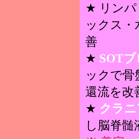
★ リン
ックス・
善
★
SOT
ックで骨
還流を改
★
クラニ
し脳脊髄