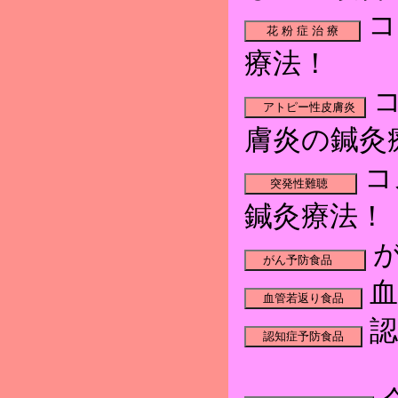
コ
療法！
コ
膚炎の鍼灸
コ
鍼灸療法！
が
血
認