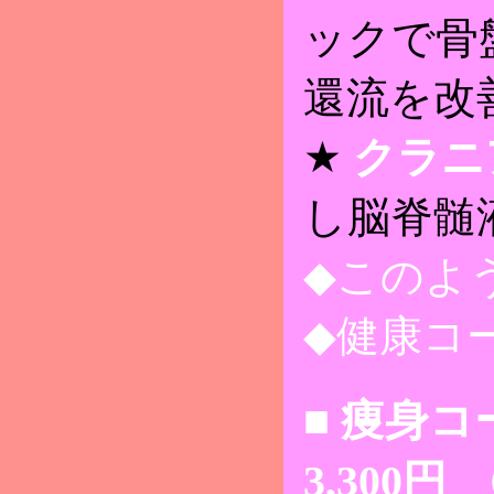
ックで骨
還流を改
★
クラニ
し脳脊髄
◆このよ
◆健康コ
■ 痩身コー
3,300円 