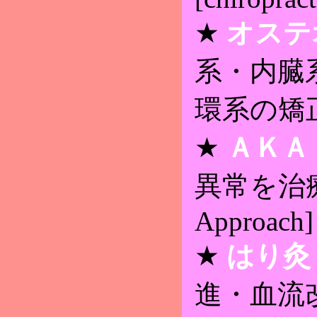
★
オステ
系・内臓
環系の矯
★
ＡＫＡ
異常を治療 [
Approach]
★
はり灸
進・血流