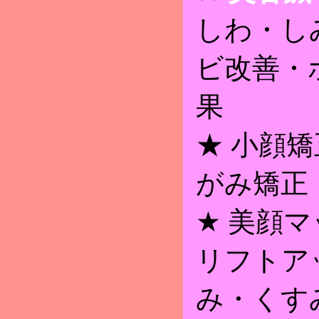
しわ・し
ビ改善・
果
★ 小顔
がみ矯正
★ 美顔
リフトア
み・くす