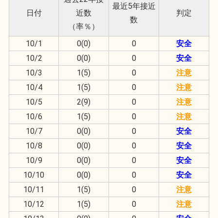
最近5年接近
日付
近数
判定
数
（率％）
10/1
0(0)
0
安全
10/2
0(0)
0
安全
10/3
1(5)
0
注意
10/4
1(5)
0
注意
10/5
2(9)
0
注意
10/6
1(5)
0
注意
10/7
0(0)
0
安全
10/8
0(0)
0
安全
10/9
0(0)
0
安全
10/10
0(0)
0
安全
10/11
1(5)
0
注意
10/12
1(5)
0
注意