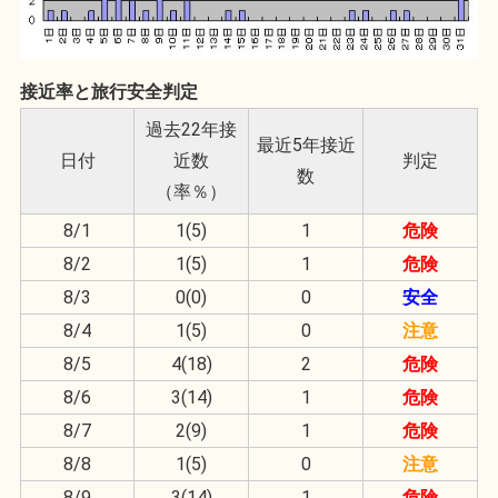
接近率と旅行安全判定
過去22年接
最近5年接近
日付
近数
判定
数
（率％）
8/1
1(5)
1
危険
8/2
1(5)
1
危険
8/3
0(0)
0
安全
8/4
1(5)
0
注意
8/5
4(18)
2
危険
8/6
3(14)
1
危険
8/7
2(9)
1
危険
8/8
1(5)
0
注意
8/9
3(14)
1
危険