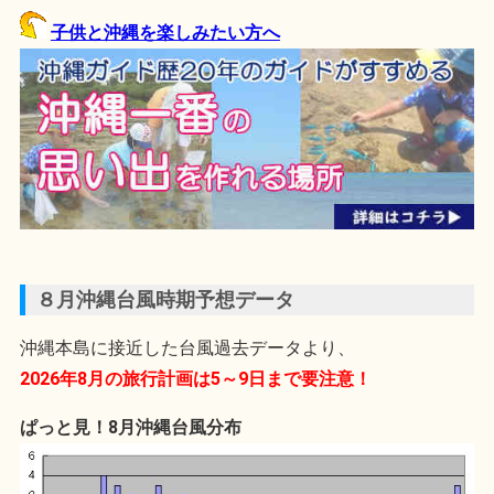
子供と沖縄を楽しみたい方へ
８月沖縄台風時期予想データ
沖縄本島に接近した台風過去データより、
2026年8月の旅行計画は5～9日まで要注意！
ぱっと見！8月沖縄台風分布