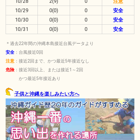
10/28
2(9)
0
注意
10/29
0(0)
0
安全
10/30
0(0)
0
安全
10/31
0(0)
0
安全
＊過去22年間の沖縄本島接近台風データより
安全
：台風接近0回
注意
：接近2回まで、かつ最近5年接近なし
危険
：接近3回以上、または接近1～2回
かつ最近5年接近あり
子供と沖縄を楽しみたい方へ