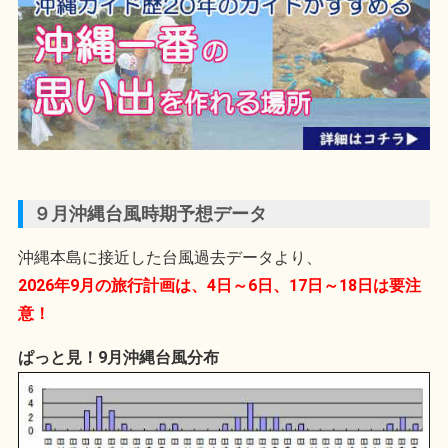
９月沖縄台風時期予想データ
沖縄本島に接近した台風過去データより、
2026年9月の旅行計画は、4日～6日、17日～18日は要注
意！
ぱっと見！9月沖縄台風分布