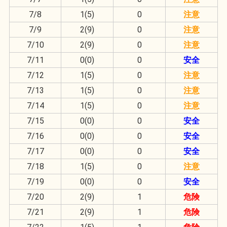
7/8
1(5)
0
注意
7/9
2(9)
0
注意
7/10
2(9)
0
注意
7/11
0(0)
0
安全
7/12
1(5)
0
注意
7/13
1(5)
0
注意
7/14
1(5)
0
注意
7/15
0(0)
0
安全
7/16
0(0)
0
安全
7/17
0(0)
0
安全
7/18
1(5)
0
注意
7/19
0(0)
0
安全
7/20
2(9)
1
危険
7/21
2(9)
1
危険