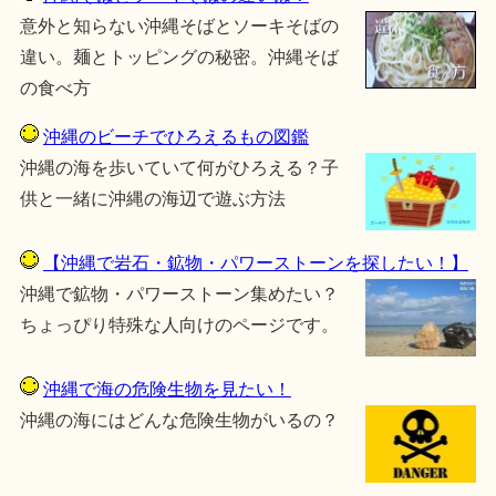
意外と知らない沖縄そばとソーキそばの
違い。麺とトッピングの秘密。沖縄そば
の食べ方
沖縄のビーチでひろえるもの図鑑
沖縄の海を歩いていて何がひろえる？子
供と一緒に沖縄の海辺で遊ぶ方法
【沖縄で岩石・鉱物・パワーストーンを探したい！】
沖縄で鉱物・パワーストーン集めたい？
ちょっぴり特殊な人向けのページです。
沖縄で海の危険生物を見たい！
沖縄の海にはどんな危険生物がいるの？