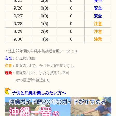
9/25
0(0)
0
安全
9/26
0(0)
0
安全
9/27
0(0)
0
安全
9/28
1(5)
0
注意
9/29
2(9)
0
注意
9/30
1(5)
0
注意
＊過去22年間の沖縄本島接近台風データより
安全
：台風接近0回
注意
：接近2回まで、かつ最近5年接近なし
危険
：接近3回以上、または接近1～2回
かつ最近5年接近あり
子供と沖縄を楽しみたい方へ