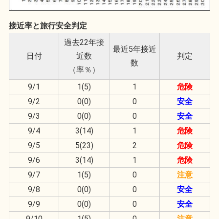
接近率と旅行安全判定
過去22年接
最近5年接近
日付
近数
判定
数
（率％）
9/1
1(5)
1
危険
9/2
0(0)
0
安全
9/3
0(0)
0
安全
9/4
3(14)
1
危険
9/5
5(23)
2
危険
9/6
3(14)
1
危険
9/7
1(5)
0
注意
9/8
0(0)
0
安全
9/9
0(0)
0
安全
9/10
1(5)
0
注意