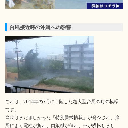
台風接近時の沖縄への影響
これは、2014年の7月に上陸した超大型台風の時の模様
です。
当時はまだ珍しかった「特別警戒情報」が発令され、強
風により電柱が折れ、自販機が倒れ、車が横転しまし